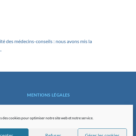
té des médecins-conseils : nous avons mis la
.
MENTIONS LÉGALES
POLITIQUE DE
CONFIDENTIALITÉ
s des cookies pour optimiser notre site web et notre service.
PLAN DU SITE
cepter
Refuser
Gérer les cookies