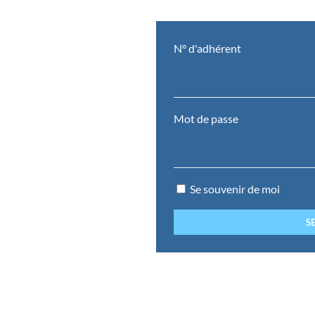
N° d'adhérent
Mot de passe
Se souvenir de moi