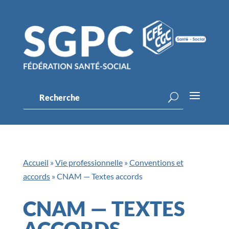
Accueil
»
Vie professionnelle
»
Conventions et
accords
»
CNAM — Textes accords
CNAM — TEXTES
ACCORDS