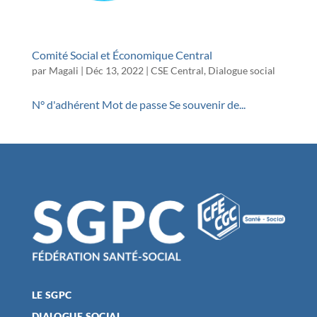
Comité Social et Économique Central
par
Magali
|
Déc 13, 2022
|
CSE Central
,
Dialogue social
N° d'adhérent Mot de passe Se souvenir de...
LE SGPC
DIALOGUE SOCIAL