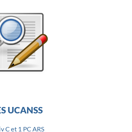
ES UCANSS
niv C et 1 PC ARS