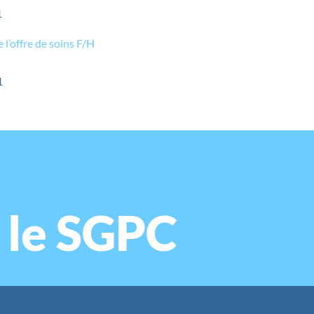
1
 l’offre de soins F/H
1
 le SGPC