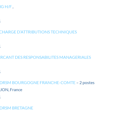
G H/F
,
1
N CHARGE D’ATTRIBUTIONS TECHNIQUES
1
XERCANT DES RESPONSABILITES MANAGERIALES
1
 – DRSM BOURGOGNE FRANCHE-COMTE
– 2 postes
ON, France
1
 DRSM BRETAGNE