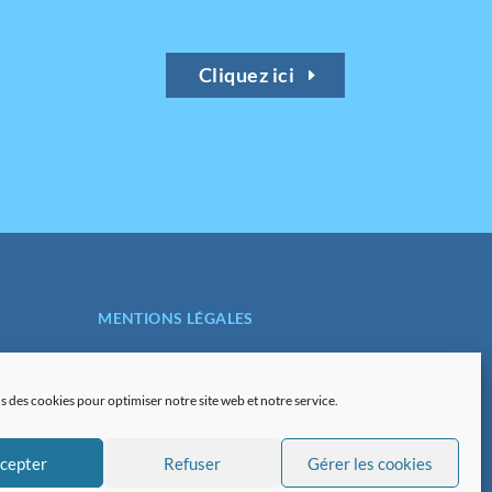
Cliquez ici
MENTIONS LÉGALES
POLITIQUE DE
CONFIDENTIALITÉ
s des cookies pour optimiser notre site web et notre service.
PLAN DU SITE
cepter
Refuser
Gérer les cookies
POLITIQUE DE COOKIES (UE)