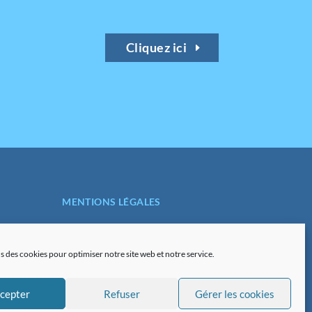
Cliquez ici
MENTIONS LÉGALES
POLITIQUE DE
CONFIDENTIALITÉ
s des cookies pour optimiser notre site web et notre service.
PLAN DU SITE
cepter
Refuser
Gérer les cookies
POLITIQUE DE COOKIES (UE)