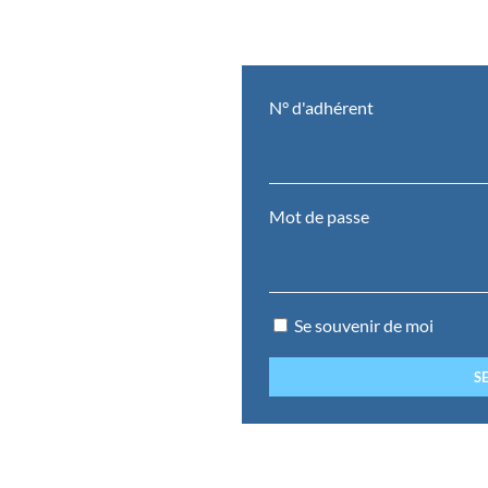
N° d'adhérent
Mot de passe
Se souvenir de moi