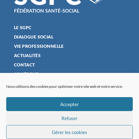
LE SGPC
DIALOGUE SOCIAL
VIE PROFESSIONNELLE
ACTUALITÉS
CONTACT
ADHÉRENT
Nous utilisons des cookies pour optimiser notre site web et notre service.
MENTIONS LÉGALES
Accepter
POLITIQUE DE CONFIDENTIALITÉ
Refuser
PLAN DU SITE
POLITIQUE DE COOKIES (UE)
Gérer les cookies