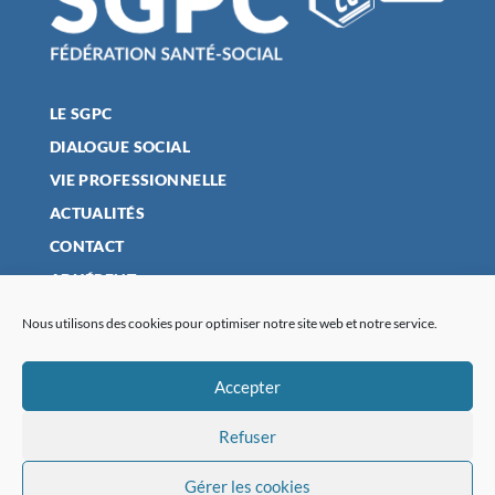
LE SGPC
DIALOGUE SOCIAL
VIE PROFESSIONNELLE
ACTUALITÉS
CONTACT
ADHÉRENT
Nous utilisons des cookies pour optimiser notre site web et notre service.
MENTIONS LÉGALES
Accepter
POLITIQUE DE CONFIDENTIALITÉ
Refuser
PLAN DU SITE
POLITIQUE DE COOKIES (UE)
Gérer les cookies