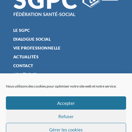
LE SGPC
DIALOGUE SOCIAL
VIE PROFESSIONNELLE
ACTUALITÉS
CONTACT
ADHÉRENT
Nous utilisons des cookies pour optimiser notre site web et notre service.
MENTIONS LÉGALES
Accepter
POLITIQUE DE CONFIDENTIALITÉ
Refuser
PLAN DU SITE
POLITIQUE DE COOKIES (UE)
Gérer les cookies