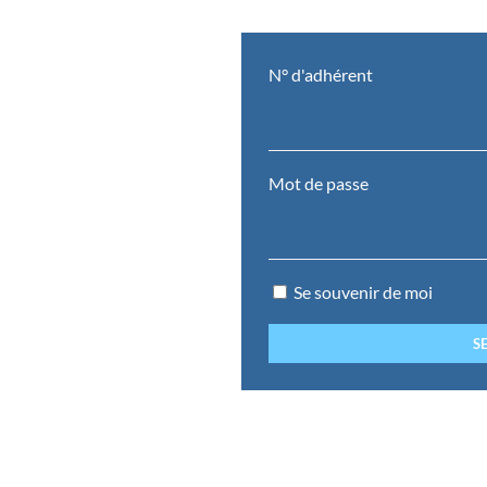
N° d'adhérent
Mot de passe
Se souvenir de moi