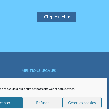
Cliquez ici
MENTIONS LÉGALES
POLITIQUE DE
CONFIDENTIALITÉ
s des cookies pour optimiser notre site web et notre service.
PLAN DU SITE
cepter
Refuser
Gérer les cookies
POLITIQUE DE COOKIES (UE)