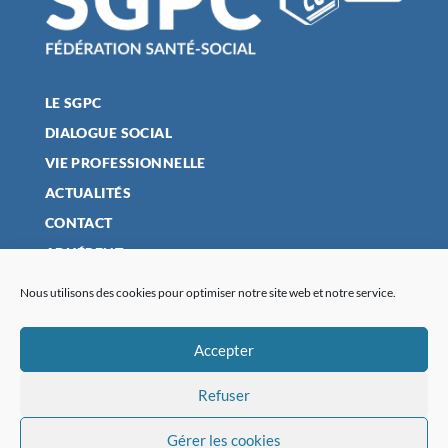
LE SGPC
DIALOGUE SOCIAL
VIE PROFESSIONNELLE
ACTUALITÉS
CONTACT
ADHÉRENT
Nous utilisons des cookies pour optimiser notre site web et notre service.
MENTIONS LÉGALES
Accepter
POLITIQUE DE CONFIDENTIALITÉ
Refuser
PLAN DU SITE
POLITIQUE DE COOKIES (UE)
Gérer les cookies