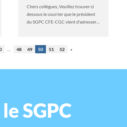
Chers collègues, Veuillez trouver ci
dessous le courrier que le président
du SGPC CFE-CGC vient d'adresser
au DG...
0
…
48
49
50
51
52
»
 le SGPC